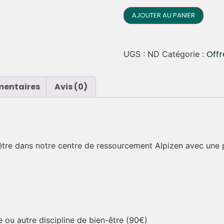
AJOUTER AU PANIER
Offr
UGS :
ND
Catégorie :
mentaires
Avis (0)
être dans notre centre de ressourcement Alpizen avec une p
 ou autre discipline de bien-être (90€)